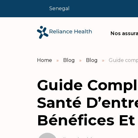
Senegal
Nos assura
Home
»
Blog
»
Blog
»
Guide compl
Guide Comple
Santé D’entr
Bénéfices Et