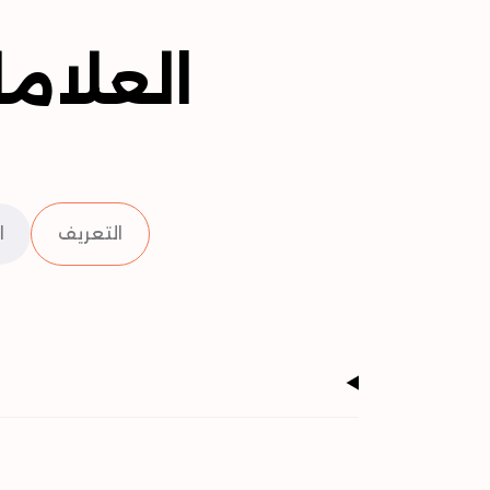
العلام
التعريف
ا
م