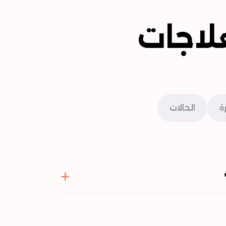
لاجات
رة
الحالات